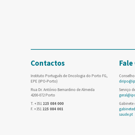
Contactos
Fale
Instituto Português de Oncologia do Porto FG,
Conselho
EPE (IPO-Porto)
diripo@i
Rua Dr. António Bernardino de Almeida
Serviço d
4200-072 Porto
geral@ip
T. +351
225 084 000
Gabinete
F. +351
225 084 001
gabinete
saude.pt