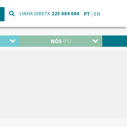
LINHA DIRETA
225 084 000
PT
EN
NÓS
IPO