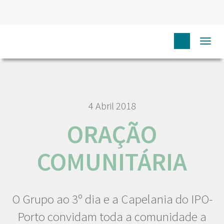
HOME
NÓS IPO
COMUNICAÇÃO
NOTÍCIAS
Togg
ORAÇÃO COMUNITÁRIA
navi
4 Abril 2018
ORAÇÃO
COMUNITÁRIA
O Grupo ao 3º dia e a Capelania do IPO-
Porto convidam toda a comunidade a