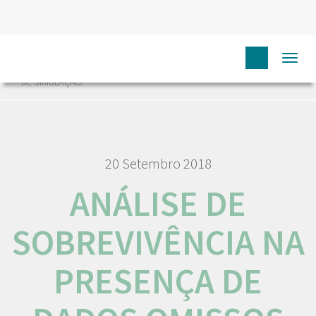
HOME
RORENO PROJETOS
ANÁLISE DE SOBREVIVÊNCIA
Togg
NA PRESENÇA DE DADOS OMISSOS NAS COVARIÁVEIS. UM ESTUDO
navi
DE SIMULAÇÃO.
20 Setembro 2018
ANÁLISE DE
SOBREVIVÊNCIA NA
PRESENÇA DE