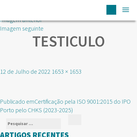
Togg
Imagem anterior
navi
Imagem seguinte
TESTICULO
Publicado
Tamanho
12 de Julho de 2022
1653 × 1653
em
real
NAVEGAÇÃO
Publicado em
Certificação pela ISO 9001:2015 do IPO
DE
Porto pelo CHKS (2023-2025)
ARTIGOS
Pesquisar
Pesquisar
por:
ARTIGOS RECENTES