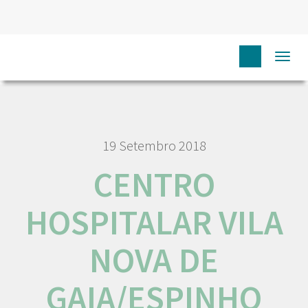
HOME
RORENO INSTITUIÇÕES DE SAÚDE
CENTRO
Togg
HOSPITALAR VILA NOVA DE GAIA/ESPINHO
navi
19 Setembro 2018
CENTRO
HOSPITALAR VILA
NOVA DE
GAIA/ESPINHO