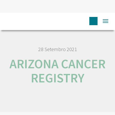
HOME
RORENO LINKS
ARIZONA CANCER REGISTRY
Togg
navi
28 Setembro 2021
ARIZONA CANCER
REGISTRY