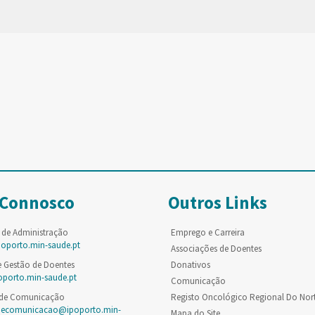
 Connosco
Outros Links
 de Administração
Emprego e Carreira
poporto.min-saude.pt
Associações de Doentes
e Gestão de Doentes
Donativos
oporto.min-saude.pt
Comunicação
 de Comunicação
Registo Oncológico Regional Do Nor
decomunicacao@ipoporto.min-
Mapa do Site