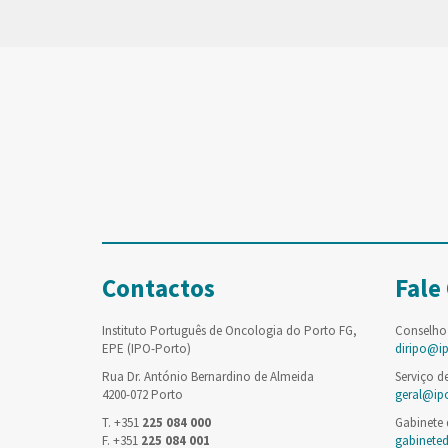
Contactos
Fale
Instituto Português de Oncologia do Porto FG,
Conselho
EPE (IPO-Porto)
diripo@i
Rua Dr. António Bernardino de Almeida
Serviço d
4200-072 Porto
geral@ip
T. +351
225 084 000
Gabinete
F. +351
225 084 001
gabinete