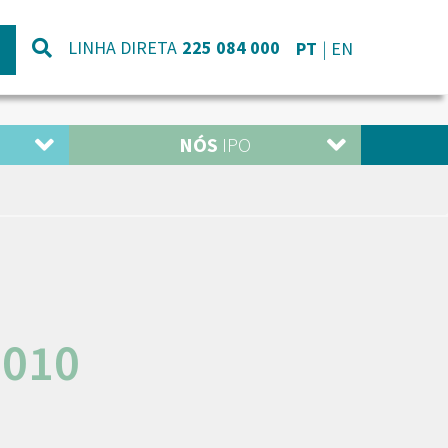
LINHA DIRETA
225 084 000
PT
EN
NÓS
IPO
2010