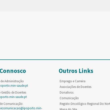
 Connosco
Outros Links
 de Administração
Emprego e Carreira
poporto.min-saude.pt
Associações de Doentes
e Gestão de Doentes
Donativos
oporto.min-saude.pt
Comunicação
 de Comunicação
Registo Oncológico Regional Do Nor
decomunicacao@ipoporto.min-
Mapa do Site