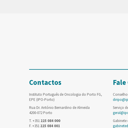
Contactos
Fale
Instituto Português de Oncologia do Porto FG,
Conselho
EPE (IPO-Porto)
diripo@i
Rua Dr. António Bernardino de Almeida
Serviço d
4200-072 Porto
geral@ip
T. +351
225 084 000
Gabinete
F. +351
225 084 001
gabinete