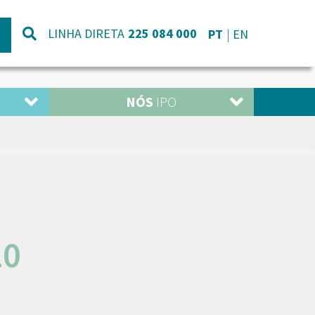
LINHA DIRETA
225 084 000
PT
EN
NÓS
IPO
20