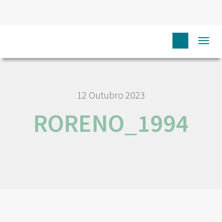
HOME
RORENO_1994
Togg
navi
12 Outubro 2023
RORENO_1994