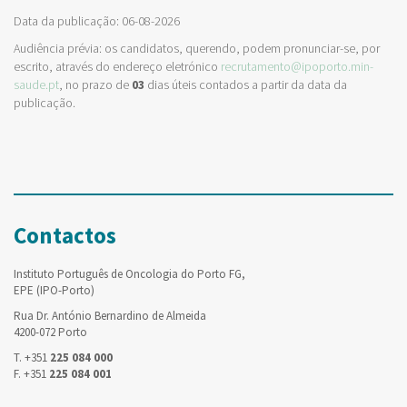
Data da publicação: 06-08-2026
Audiência prévia: os candidatos, querendo, podem pronunciar-se, por
escrito, através do endereço eletrónico
recrutamento@ipoporto.min-
saude.pt
, no prazo de
03
dias úteis contados a partir da data da
publicação.
Contactos
Instituto Português de Oncologia do Porto FG,
EPE (IPO-Porto)
Rua Dr. António Bernardino de Almeida
4200-072 Porto
T. +351
225 084 000
F. +351
225 084 001