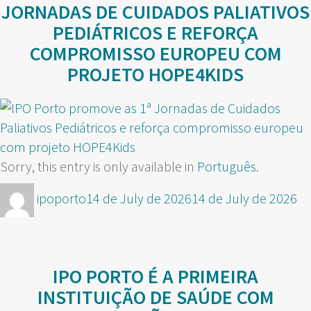
JORNADAS DE CUIDADOS PALIATIVOS
PEDIÁTRICOS E REFORÇA
COMPROMISSO EUROPEU COM
PROJETO HOPE4KIDS
Sorry, this entry is only available in
Português
.
Author
Posted
ipoporto
14 de July de 2026
14 de July de 2026
on
IPO PORTO É A PRIMEIRA
INSTITUIÇÃO DE SAÚDE COM