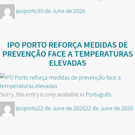
Author
Posted
ipoporto
30 de June de 2026
on
IPO PORTO REFORÇA MEDIDAS DE
PREVENÇÃO FACE A TEMPERATURAS
ELEVADAS
Sorry, this entry is only available in
Português
.
Author
Posted
ipoporto
22 de June de 2026
22 de June de 2026
on