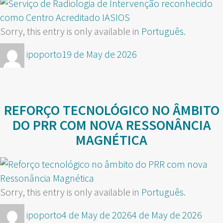
Sorry, this entry is only available in
Português
.
Author
Posted
ipoporto
19 de May de 2026
on
REFORÇO TECNOLÓGICO NO ÂMBITO
DO PRR COM NOVA RESSONÂNCIA
MAGNÉTICA
Sorry, this entry is only available in
Português
.
Author
Posted
ipoporto
4 de May de 2026
4 de May de 2026