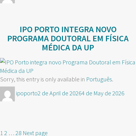
on
IPO PORTO INTEGRA NOVO
PROGRAMA DOUTORAL EM FÍSICA
MÉDICA DA UP
Sorry, this entry is only available in
Português
.
Author
Posted
ipoporto
2 de April de 2026
4 de May de 2026
on
POSTS
Page
Page
Page
1
2
…
28
Next page