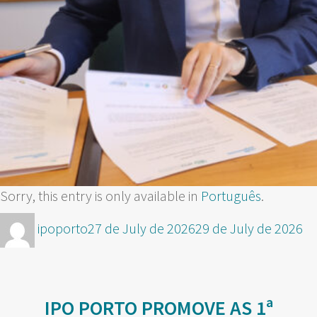
Sorry, this entry is only available in
Português
.
Author
Posted
ipoporto
27 de July de 2026
29 de July de 2026
on
IPO PORTO PROMOVE AS 1ª