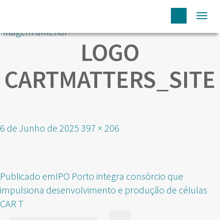
Togg
Imagem anterior
navi
LOGO
CARTMATTERS_SITE
Publicado
Tamanho
6 de Junho de 2025
397 × 206
em
real
NAVEGAÇÃO
Publicado em
IPO Porto integra consórcio que
DE
impulsiona desenvolvimento e produção de células
ARTIGOS
CAR T