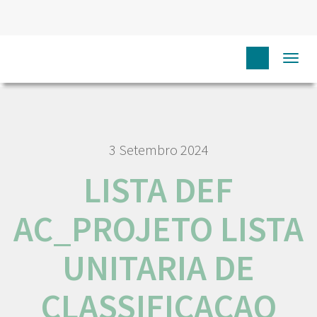
HOME
LISTA DEF AC_PROJETO LISTA UNITARIA DE
Togg
CLASSIFICACAO FINAL
navi
3 Setembro 2024
LISTA DEF
AC_PROJETO LISTA
UNITARIA DE
CLASSIFICACAO