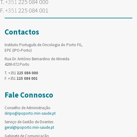
T.
+351
225 084 000
F.
+351
225 084 001
Contactos
Instituto Português de Oncologia do Porto FG,
EPE (IPO-Porto)
Rua Dr. António Bernardino de Almeida
4200-072 Porto
T. +351
225 084 000
F. +351
225 084 001
Fale Connosco
Conselho de Administração
diripo@ipoporto.min-saude.pt
Serviço de Gestão de Doentes
geral@ipoporto.min-saude.pt
Gabinete de Comunicação