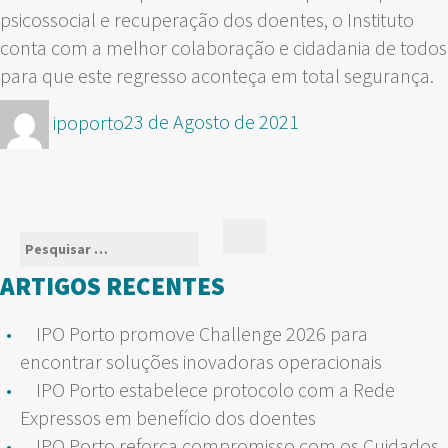
psicossocial e recuperação dos doentes, o Instituto
conta com a melhor colaboração e cidadania de todos
para que este regresso aconteça em total segurança.
Autor
Publicado
ipoporto
23 de Agosto de 2021
em
Pesquisar
Pesquisar
por:
ARTIGOS RECENTES
IPO Porto promove Challenge 2026 para
encontrar soluções inovadoras operacionais
IPO Porto estabelece protocolo com a Rede
Expressos em benefício dos doentes
IPO Porto reforça compromisso com os Cuidados