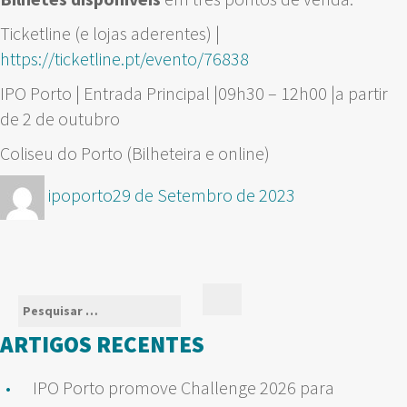
Ticketline (e lojas aderentes) |
https://ticketline.pt/evento/76838
IPO Porto | Entrada Principal |09h30 – 12h00 |a partir
de 2 de outubro
Coliseu do Porto (Bilheteira e online)
Autor
Publicado
ipoporto
29 de Setembro de 2023
em
Pesquisar
Pesquisar
por:
ARTIGOS RECENTES
IPO Porto promove Challenge 2026 para