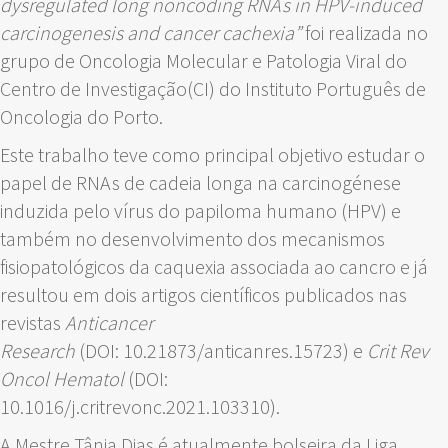
dysregulated long noncoding RNAs in HPV-induced
carcinogenesis and cancer cachexia”
foi realizada no
grupo de Oncologia Molecular e Patologia Viral do
Centro de Investigação(CI) do Instituto Português de
Oncologia do Porto.
Este trabalho teve como principal objetivo estudar o
papel de RNAs de cadeia longa na carcinogénese
induzida pelo vírus do papiloma humano (HPV) e
também no desenvolvimento dos mecanismos
fisiopatológicos da caquexia associada ao cancro e já
resultou em dois artigos científicos publicados nas
revistas
Anticancer
Research
(DOI: 10.21873/anticanres.15723) e
Crit Rev
Oncol Hematol
(DOI:
10.1016/j.critrevonc.2021.103310).
A Mestre Tânia Dias é atualmente bolseira da Liga