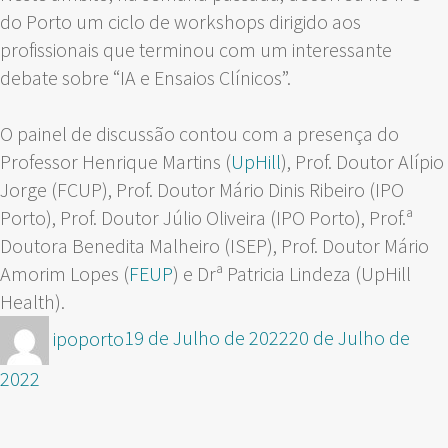
do Porto um ciclo de workshops dirigido aos
profissionais que terminou com um interessante
debate sobre “IA e Ensaios Clínicos”.
O painel de discussão contou com a presença do
Professor Henrique Martins (
UpHill
), Prof. Doutor Alípio
Jorge (FCUP), Prof. Doutor Mário Dinis Ribeiro (IPO
Porto), Prof. Doutor Júlio Oliveira (IPO Porto), Prof.ª
Doutora Benedita Malheiro (ISEP), Prof. Doutor Mário
Amorim Lopes (
FEUP
) e Drª Patricia Lindeza (UpHill
Health).
Autor
Publicado
ipoporto
19 de Julho de 2022
20 de Julho de
em
2022