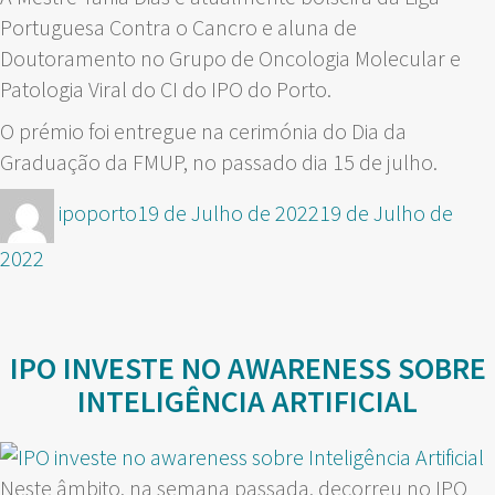
Portuguesa Contra o Cancro e aluna de
Doutoramento no Grupo de Oncologia Molecular e
Patologia Viral do CI do IPO do Porto.
O prémio foi entregue na cerimónia do Dia da
Graduação da FMUP, no passado dia 15 de julho.
Autor
Publicado
ipoporto
19 de Julho de 2022
19 de Julho de
em
2022
IPO INVESTE NO AWARENESS SOBRE
INTELIGÊNCIA ARTIFICIAL
Neste âmbito, na semana passada, decorreu no IPO