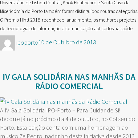
Universitário de Lisboa Central, Knok Healthcare e Santa Casa da
Misericórdia do Porto também foram distinguidos noutras categorias.
O Prémio Hintt 2018 reconhece, anualmente, os melhores projetos
de tecnologias de informação e comunicação aplicados na saúde.
Autor
Publicado
ipoporto
10 de Outubro de 2018
em
IV GALA SOLIDÁRIA NAS MANHÃS DA
RÁDIO COMERCIAL
A IV Gala Solidária IPO-Porto – Para Cuidar de Si!
decorre já no próximo dia 4 de outubro, no Coliseu do
Porto. Esta edição conta com uma homenagem ao
musico Zé Pedro, padrinho desta iniciativa desde 2013.