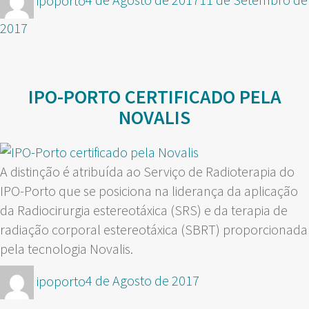
ipoporto
4 de Agosto de 2017
11 de Setembro de
em
2017
IPO-PORTO CERTIFICADO PELA
NOVALIS
A distinção é atribuída ao Serviço de Radioterapia do
IPO-Porto que se posiciona na liderança da aplicação
da Radiocirurgia estereotáxica (SRS) e da terapia de
radiação corporal estereotáxica (SBRT) proporcionada
pela tecnologia Novalis.
Autor
Publicado
ipoporto
4 de Agosto de 2017
em