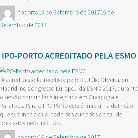
Autor
Publicado
ipoporto
19 de Setembro de 2017
19 de
em
Setembro de 2017
IPO-PORTO ACREDITADO PELA ESMO
A acreditação foi recebida pelo Dr. Júlio Oliveira, em
Madrid, no Congresso Europeu da ESMO 2017, durante
a sessão comunitária integrada em Oncologia e
Paliativos. Para o IPO-Porto esta é mais uma distinção
que sublinha a qualidade dos cuidados de saúde
prestados pelo Instituto.
Autor
Publicado
ipoporto
19 de Setembro de 2017