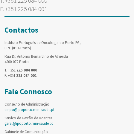
T.
+351
225 084 000
F.
+351
225 084 001
Contactos
Instituto Português de Oncologia do Porto FG,
EPE (IPO-Porto)
Rua Dr. António Bernardino de Almeida
4200-072 Porto
T. +351
225 084 000
F. +351
225 084 001
Fale Connosco
Conselho de Administração
diripo@ipoporto.min-saude.pt
Serviço de Gestão de Doentes
geral@ipoporto.min-saude.pt
Gabinete de Comunicação