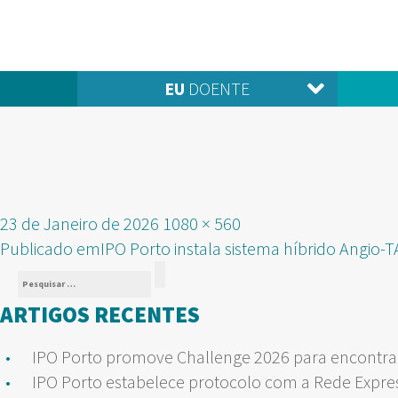
EU
DOENTE
Publicado
Tamanho
23 de Janeiro de 2026
1080 × 560
NAVEGAÇÃO
em
real
Publicado em
IPO Porto instala sistema híbrido Angio
Pesquisar
DE
Pesquisar
por:
ARTIGOS RECENTES
ARTIGOS
IPO Porto promove Challenge 2026 para encontrar
IPO Porto estabelece protocolo com a Rede Expre