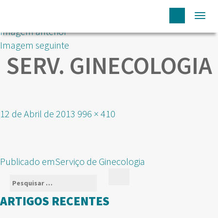
Togg
Imagem anterior
navi
Imagem seguinte
SERV. GINECOLOGIA
Publicado
Tamanho
12 de Abril de 2013
996 × 410
em
real
NAVEGAÇÃO
Publicado em
Serviço de Ginecologia
DE
Pesquisar
Pesquisar
ARTIGOS
por:
ARTIGOS RECENTES