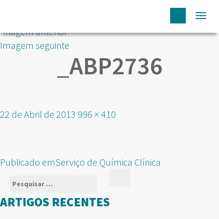
Togg
Imagem anterior
navi
Imagem seguinte
_ABP2736
Publicado
Tamanho
22 de Abril de 2013
996 × 410
em
real
NAVEGAÇÃO
Publicado em
Serviço de Química Clínica
DE
Pesquisar
Pesquisar
ARTIGOS
por:
ARTIGOS RECENTES