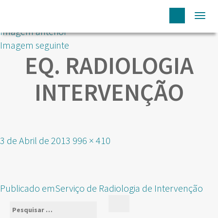
Togg
Imagem anterior
navi
Imagem seguinte
EQ. RADIOLOGIA
INTERVENÇÃO
Publicado
Tamanho
3 de Abril de 2013
996 × 410
em
real
NAVEGAÇÃO
Publicado em
Serviço de Radiologia de Intervenção
DE
Pesquisar
Pesquisar
ARTIGOS