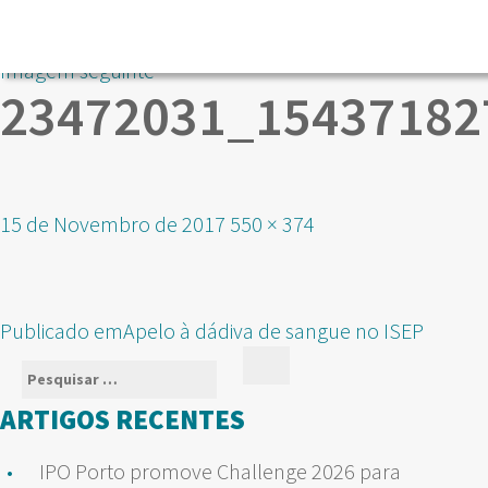
Imagem seguinte
23472031_15437182
Publicado
Tamanho
15 de Novembro de 2017
550 × 374
em
real
NAVEGAÇÃO
Publicado em
Apelo à dádiva de sangue no ISEP
DE
Pesquisar
Pesquisar
ARTIGOS
por:
ARTIGOS RECENTES
IPO Porto promove Challenge 2026 para