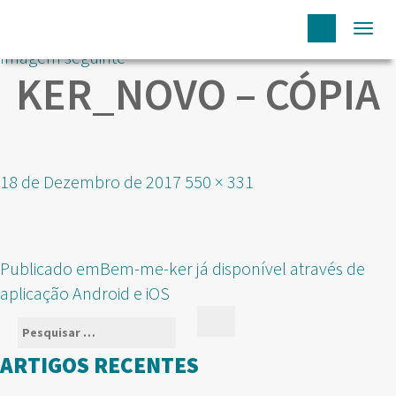
Togg
Imagem seguinte
navi
KER_NOVO – CÓPIA
Publicado
Tamanho
18 de Dezembro de 2017
550 × 331
em
real
NAVEGAÇÃO
Publicado em
Bem-me-ker já disponível através de
DE
aplicação Android e iOS
ARTIGOS
Pesquisar
Pesquisar
por:
ARTIGOS RECENTES