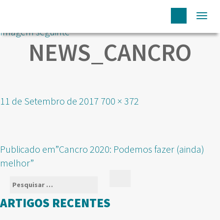
Togg
Imagem seguinte
navi
NEWS_CANCRO
Publicado
Tamanho
11 de Setembro de 2017
700 × 372
em
real
NAVEGAÇÃO
Publicado em
”Cancro 2020: Podemos fazer (ainda)
DE
melhor”
ARTIGOS
Pesquisar
Pesquisar
por:
ARTIGOS RECENTES