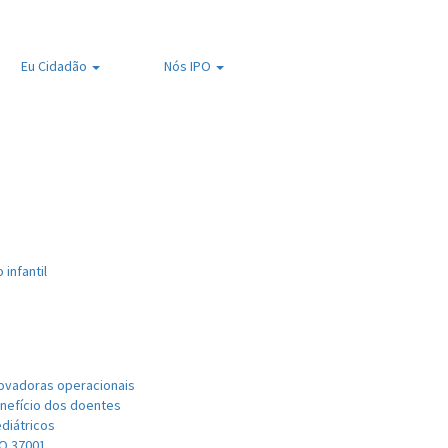
Eu
Cidadão
Nós
IPO
infantil
novadoras operacionais
nefício dos doentes
diátricos
SO 37001