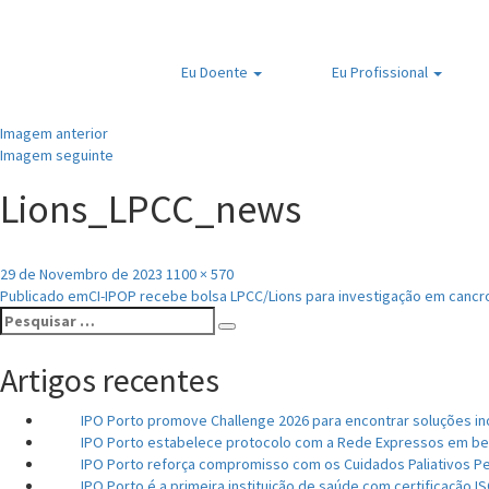
Eu
Doente
Eu
Profissional
Imagem anterior
Imagem seguinte
Lions_LPCC_news
Publicado
Tamanho
29 de Novembro de 2023
1100 × 570
Navegação
em
real
Publicado em
CI-IPOP recebe bolsa LPCC/Lions para investigação em cancro 
Pesquisar
de
Pesquisar
por:
artigos
Artigos recentes
IPO Porto promove Challenge 2026 para encontrar soluções i
IPO Porto estabelece protocolo com a Rede Expressos em be
IPO Porto reforça compromisso com os Cuidados Paliativos Pe
IPO Porto é a primeira instituição de saúde com certificação I