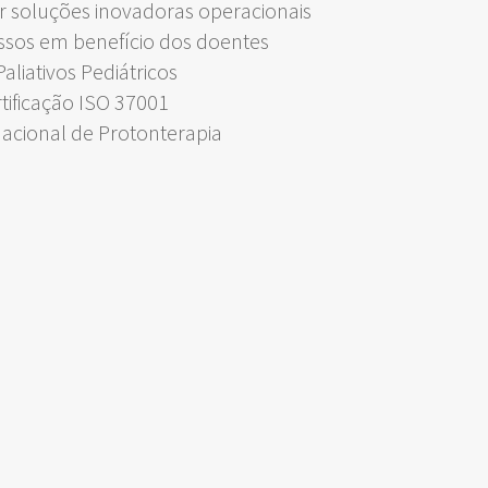
 soluções inovadoras operacionais
ssos em benefício dos doentes
liativos Pediátricos
rtificação ISO 37001
Nacional de Protonterapia