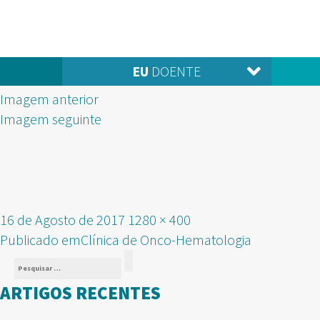
EU
DOENTE
Imagem anterior
Imagem seguinte
Publicado
Tamanho
16 de Agosto de 2017
1280 × 400
NAVEGAÇÃO
em
real
Publicado em
Clínica de Onco-Hematologia
Pesquisar
DE
Pesquisar
por:
ARTIGOS RECENTES
ARTIGOS