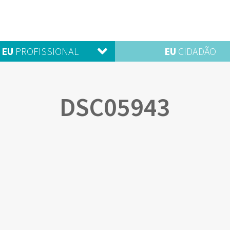
EU
PROFISSIONAL
EU
CIDADÃO
DSC05943