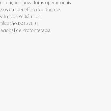
 soluções inovadoras operacionais
ssos em benefício dos doentes
liativos Pediátricos
rtificação ISO 37001
Nacional de Protonterapia