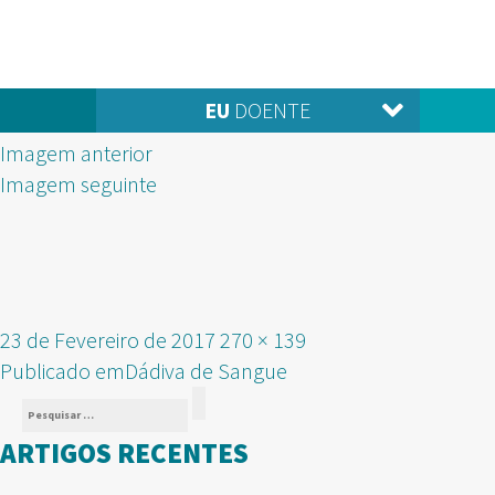
EU
DOENTE
Imagem anterior
Imagem seguinte
Publicado
Tamanho
23 de Fevereiro de 2017
270 × 139
NAVEGAÇÃO
em
real
Publicado em
Dádiva de Sangue
Pesquisar
DE
Pesquisar
por:
ARTIGOS RECENTES
ARTIGOS