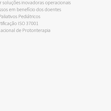
 soluções inovadoras operacionais
ssos em benefício dos doentes
liativos Pediátricos
rtificação ISO 37001
Nacional de Protonterapia