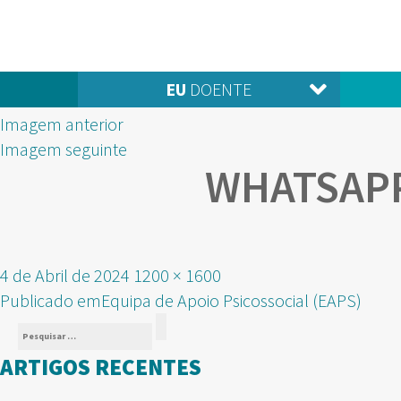
EU
DOENTE
Imagem anterior
Imagem seguinte
WHATSAPP 
Publicado
Tamanho
4 de Abril de 2024
1200 × 1600
NAVEGAÇÃO
em
real
Publicado em
Equipa de Apoio Psicossocial (EAPS)
Pesquisar
DE
Pesquisar
por:
ARTIGOS RECENTES
ARTIGOS