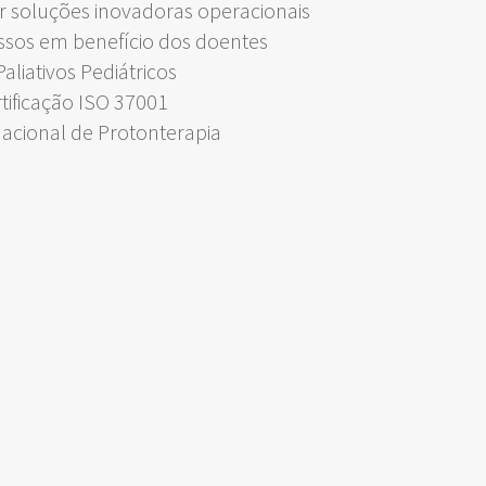
 soluções inovadoras operacionais
ssos em benefício dos doentes
liativos Pediátricos
rtificação ISO 37001
Nacional de Protonterapia