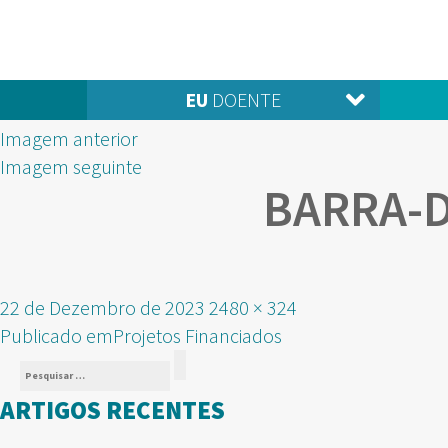
EU
DOENTE
Imagem anterior
Imagem seguinte
BARRA-
Publicado
Tamanho
22 de Dezembro de 2023
2480 × 324
NAVEGAÇÃO
em
real
Publicado em
Projetos Financiados
Pesquisar
DE
Pesquisar
por:
ARTIGOS RECENTES
ARTIGOS