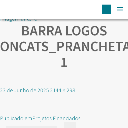
Tog
Imagem anterior
nav
BARRA LOGOS
ONCATS_PRANCHET
1
Publicado
Tamanho
23 de Junho de 2025
2144 × 298
em
real
NAVEGAÇÃO
Publicado em
Projetos Financiados
DE