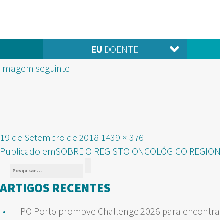
EU
DOENTE
Imagem seguinte
Publicado
Tamanho
19 de Setembro de 2018
1439 × 376
NAVEGAÇÃO
em
real
Publicado em
SOBRE O REGISTO ONCOLÓGICO REGIO
Pesquisar
DE
Pesquisar
por:
ARTIGOS RECENTES
ARTIGOS
IPO Porto promove Challenge 2026 para encontrar