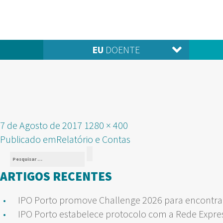
EU
DOENTE
Publicado
Tamanho
7 de Agosto de 2017
1280 × 400
NAVEGAÇÃO
em
real
Publicado em
Relatório e Contas
Pesquisar
DE
Pesquisar
por:
ARTIGOS RECENTES
ARTIGOS
IPO Porto promove Challenge 2026 para encontrar
IPO Porto estabelece protocolo com a Rede Expre