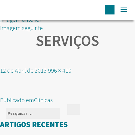
Togg
Imagem anterior
navi
Imagem seguinte
SERVIÇOS
Publicado
Tamanho
12 de Abril de 2013
996 × 410
em
real
NAVEGAÇÃO
Publicado em
Clínicas
DE
Pesquisar
Pesquisar
ARTIGOS
por:
ARTIGOS RECENTES