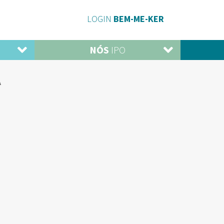
LOGIN
BEM-ME-KER
NÓS
IPO
A