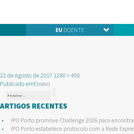
EU
DOENTE
Publicado
Tamanho
22 de Agosto de 2017
1280 × 400
NAVEGAÇÃO
em
real
Publicado em
Ensino
Pesquisar
DE
Pesquisar
por:
ARTIGOS RECENTES
ARTIGOS
IPO Porto promove Challenge 2026 para encontrar
IPO Porto estabelece protocolo com a Rede Expre