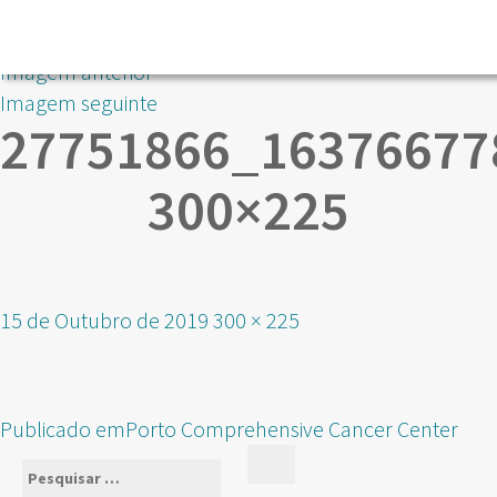
Imagem anterior
Imagem seguinte
27751866_16376677
300×225
Publicado
Tamanho
15 de Outubro de 2019
300 × 225
em
real
NAVEGAÇÃO
Publicado em
Porto Comprehensive Cancer Center
DE
Pesquisar
Pesquisar
ARTIGOS