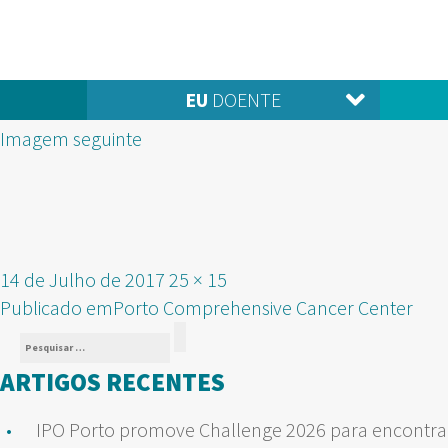
EU
DOENTE
Imagem seguinte
Publicado
Tamanho
14 de Julho de 2017
25 × 15
NAVEGAÇÃO
em
real
Publicado em
Porto Comprehensive Cancer Center
Pesquisar
DE
Pesquisar
por:
ARTIGOS RECENTES
ARTIGOS
IPO Porto promove Challenge 2026 para encontrar