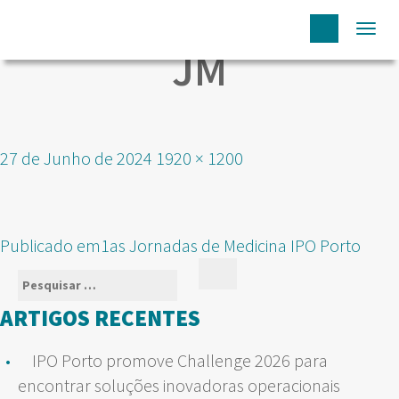
Togg
JM
navi
Publicado
Tamanho
27 de Junho de 2024
1920 × 1200
em
real
NAVEGAÇÃO
Publicado em
1as Jornadas de Medicina IPO Porto
DE
Pesquisar
Pesquisar
ARTIGOS
por:
ARTIGOS RECENTES
IPO Porto promove Challenge 2026 para
encontrar soluções inovadoras operacionais