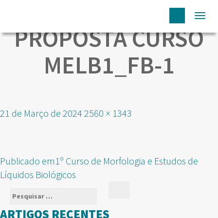
Togg
PROPOSTA CURSO
navi
MELB1_FB-1
Publicado
Tamanho
21 de Março de 2024
2560 × 1343
em
real
NAVEGAÇÃO
Publicado em
1º Curso de Morfologia e Estudos de
DE
Líquidos Biológicos
ARTIGOS
Pesquisar
Pesquisar
por:
ARTIGOS RECENTES