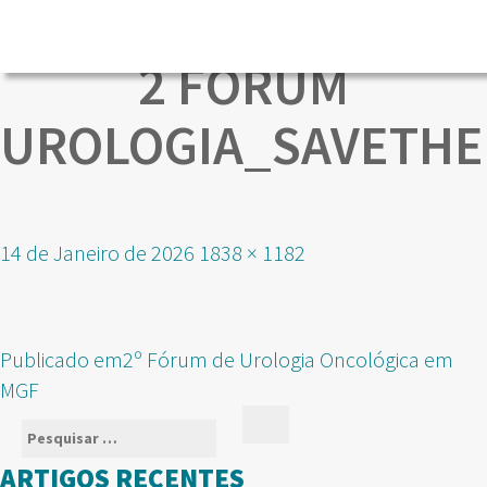
2 FORUM
UROLOGIA_SAVETHE
Publicado
Tamanho
14 de Janeiro de 2026
1838 × 1182
em
real
NAVEGAÇÃO
Publicado em
2º Fórum de Urologia Oncológica em
DE
MGF
ARTIGOS
Pesquisar
Pesquisar
por:
ARTIGOS RECENTES