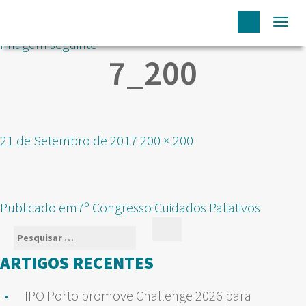
Togg
Imagem seguinte
navi
7_200
Publicado
Tamanho
21 de Setembro de 2017
200 × 200
em
real
NAVEGAÇÃO
Publicado em
7º Congresso Cuidados Paliativos
DE
Pesquisar
Pesquisar
ARTIGOS
por:
ARTIGOS RECENTES
IPO Porto promove Challenge 2026 para