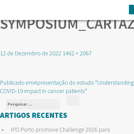
SYMPOSIUM_CARTAZ
Publicado
Tamanho
12 de Dezembro de 2022
1462 × 2067
em
real
NAVEGAÇÃO
Publicado em
Apresentação do estudo “Understanding
DE
COVID-19 impact in cancer patients”
ARTIGOS
Pesquisar
Pesquisar
por:
ARTIGOS RECENTES
IPO Porto promove Challenge 2026 para