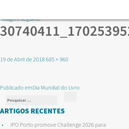
Imagem seguinte
30740411_17025395
Publicado
Tamanho
19 de Abril de 2018
685 × 960
em
real
NAVEGAÇÃO
Publicado em
Dia Mundial do Livro
DE
Pesquisar
Pesquisar
ARTIGOS
por:
ARTIGOS RECENTES
IPO Porto promove Challenge 2026 para