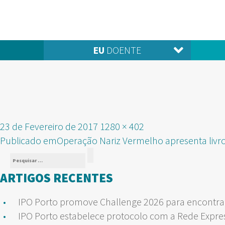
EU
DOENTE
Publicado
Tamanho
23 de Fevereiro de 2017
1280 × 402
NAVEGAÇÃO
em
real
Publicado em
Operação Nariz Vermelho apresenta livro
Pesquisar
DE
Pesquisar
por:
ARTIGOS RECENTES
ARTIGOS
IPO Porto promove Challenge 2026 para encontrar
IPO Porto estabelece protocolo com a Rede Expre