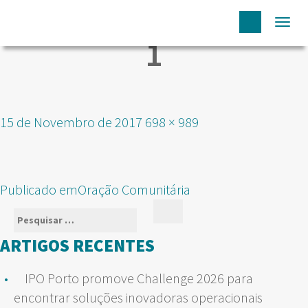
Togg
1
navi
Publicado
Tamanho
15 de Novembro de 2017
698 × 989
em
real
NAVEGAÇÃO
Publicado em
Oração Comunitária
DE
Pesquisar
Pesquisar
ARTIGOS
por:
ARTIGOS RECENTES
IPO Porto promove Challenge 2026 para
encontrar soluções inovadoras operacionais