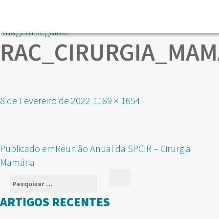
Imagem seguinte
RAC_CIRURGIA_MAM
Publicado
Tamanho
8 de Fevereiro de 2022
1169 × 1654
em
real
NAVEGAÇÃO
Publicado em
Reunião Anual da SPCIR – Cirurgia
DE
Mamária
ARTIGOS
Pesquisar
Pesquisar
por:
ARTIGOS RECENTES