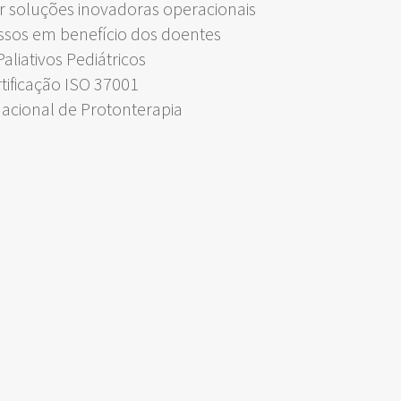
 soluções inovadoras operacionais
ssos em benefício dos doentes
liativos Pediátricos
rtificação ISO 37001
Nacional de Protonterapia