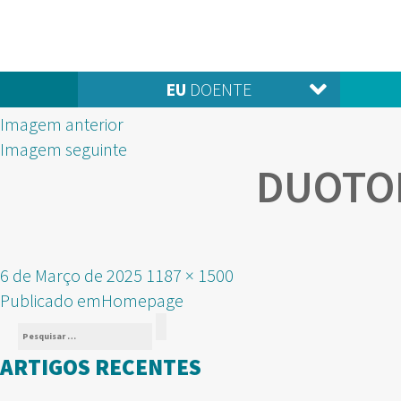
EU
DOENTE
Imagem anterior
Imagem seguinte
DUOTON
Publicado
Tamanho
6 de Março de 2025
1187 × 1500
NAVEGAÇÃO
em
real
Publicado em
Homepage
Pesquisar
DE
Pesquisar
por:
ARTIGOS RECENTES
ARTIGOS